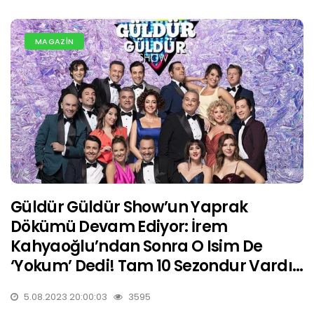
MAGAZİN
Güldür Güldür Show’un Yaprak
Dökümü Devam Ediyor: İrem
Kahyaoğlu’ndan Sonra O Isim De
‘yokum’ Dedi! Tam 10 Sezondur Vardı…
5.08.2023 20:00:03
3595