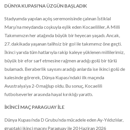
DÜNYA KUPASI'NA ÜZGÜN BAŞLADIK
Stadyumda yapılan açılış seremonisinde çalınan İstiklal
Marşı’na meydanda coşkuyla eşlik eden Kocaelililer, A Milli
Takımımızın her atağında büyük bir heyecan yaşadı. Ancak,
27. dakikada yaşanan talihsiz bir gol ile takımımız öne geçti.
İkinci yarıda tüm hatlarıyla rakip kaleye yüklenen millilerimiz,
büyük bir efor sarf etmesine rağmen aradığı golü bir türlü
bulamadı. Beraberlik sayısını aradığı anlarda ise ikinci golü de
kalesinde görerek, Dünya Kupası’ndaki ilk maçında
Avustralya’ya 2-0 mağlup oldu. Bu sonuç, Kocaelili
futbolseverler arasında hayal kırıklığı yarattı.
İKİNCİ MAÇ PARAGUAY İLE
Dünya Kupası’nda D Grubu’nda mücadele eden Ay-Yıldızlılar,
gruptaki ikinci maçını Paraguay ile 20 Haziran 2026