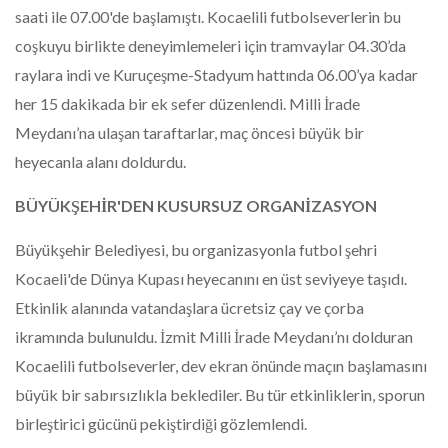
saati ile 07.00'de başlamıştı. Kocaelili futbolseverlerin bu
coşkuyu birlikte deneyimlemeleri için tramvaylar 04.30’da
raylara indi ve Kuruçeşme-Stadyum hattında 06.00’ya kadar
her 15 dakikada bir ek sefer düzenlendi. Milli İrade
Meydanı’na ulaşan taraftarlar, maç öncesi büyük bir
heyecanla alanı doldurdu.
BÜYÜKŞEHİR'DEN KUSURSUZ ORGANİZASYON
Büyükşehir Belediyesi, bu organizasyonla futbol şehri
Kocaeli'de Dünya Kupası heyecanını en üst seviyeye taşıdı.
Etkinlik alanında vatandaşlara ücretsiz çay ve çorba
ikramında bulunuldu. İzmit Milli İrade Meydanı’nı dolduran
Kocaelili futbolseverler, dev ekran önünde maçın başlamasını
büyük bir sabırsızlıkla beklediler. Bu tür etkinliklerin, sporun
birleştirici gücünü pekiştirdiği gözlemlendi.