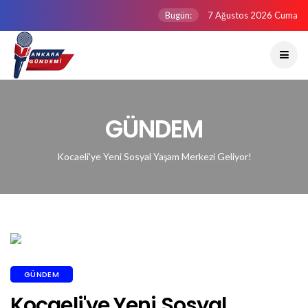
Bugün:
7 Ağustos 2026 Cuma
GÜNDEM
Kocaeli'ye Yeni Sosyal Yaşam Merkezi Geliyor!
GÜNDEM
Kocaeli'ye Yeni Sosyal