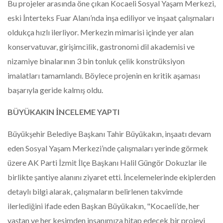
Bu projeler arasında öne çıkan Kocaeli Sosyal Yaşam Merkezi,
eski İnterteks Fuar Alanı’nda inşa ediliyor ve inşaat çalışmaları
oldukça hızlı ilerliyor. Merkezin mimarisi içinde yer alan
konservatuvar, girişimcilik, gastronomi dil akademisi ve
nizamiye binalarının 3 bin tonluk çelik konstrüksiyon
imalatları tamamlandı. Böylece projenin en kritik aşaması
başarıyla geride kalmış oldu.
BÜYÜKAKIN İNCELEME YAPTI
Büyükşehir Belediye Başkanı Tahir Büyükakın, inşaatı devam
eden Sosyal Yaşam Merkezi’nde çalışmaları yerinde görmek
üzere AK Parti İzmit İlçe Başkanı Halil Güngör Dokuzlar ile
birlikte şantiye alanını ziyaret etti. İncelemelerinde ekiplerden
detaylı bilgi alarak, çalışmaların belirlenen takvimde
ilerlediğini ifade eden Başkan Büyükakın, "Kocaeli’de, her
yaştan ve her kesimden insanımıza hitap edecek bir projeyi