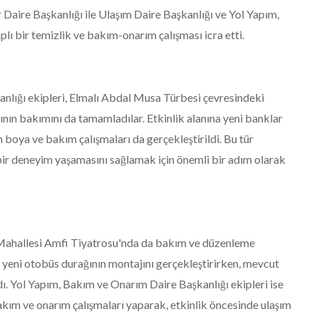
Daire Başkanlığı ile Ulaşım Daire Başkanlığı ve Yol Yapım,
lı bir temizlik ve bakım-onarım çalışması icra etti.
nlığı ekipleri, Elmalı Abdal Musa Türbesi çevresindeki
ının bakımını da tamamladılar. Etkinlik alanına yeni banklar
n boya ve bakım çalışmaları da gerçekleştirildi. Bu tür
i bir deneyim yaşamasını sağlamak için önemli bir adım olarak
e Mahallesi Amfi Tiyatrosu'nda da bakım ve düzenleme
i, yeni otobüs durağının montajını gerçekleştirirken, mevcut
ı. Yol Yapım, Bakım ve Onarım Daire Başkanlığı ekipleri ise
akım ve onarım çalışmaları yaparak, etkinlik öncesinde ulaşım