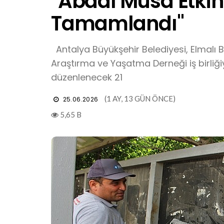
"Abdal Musa Etkinli
Tamamlandı"
Antalya Büyükşehir Belediyesi, Elmalı 
Araştırma ve Yaşatma Derneği iş birliği
düzenlenecek 21
(1 AY, 13 GÜN ÖNCE)
25.06.2026
5,65 B