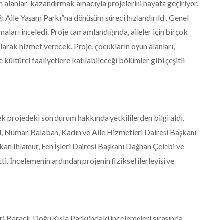
 alanları kazandırmak amacıyla projelerini hayata geçiriyor.
 Aile Yaşam Parkı”na dönüşüm süreci hızlandırıldı. Genel
aları inceledi. Proje tamamlandığında, aileler için birçok
arak hizmet verecek. Proje, çocukların oyun alanları,
e kültürel faaliyetlere katılabileceği bölümler gibi çeşitli
ek projedeki son durum hakkında yetkililerden bilgi aldı.
al, Numan Balaban, Kadın ve Aile Hizmetleri Dairesi Başkanı
an Ihlamur, Fen İşleri Dairesi Başkanı Dağhan Çelebi ve
i. İncelemenin ardından projenin fiziksel ilerleyişi ve
 Baraçlı, Doğu Kışla Parkı'ndaki incelemeleri sırasında