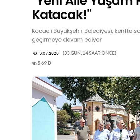
"Yeni Aile Yaşam P
Katacak!"
Kocaeli Büyükşehir Belediyesi, kentte s
geçirmeye devam ediyor
(33 GÜN, 14 SAAT ÖNCE)
6.07.2026
5,69 B