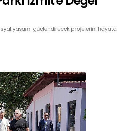
arkı İzmit'e Değer
osyal yaşamı güçlendirecek projelerini hayata