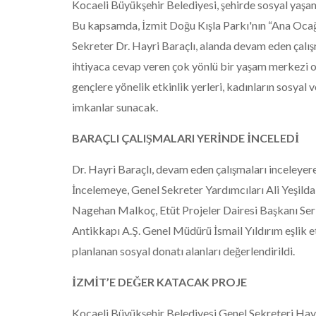
Kocaeli Büyükşehir Belediyesi, şehirde sosyal yaşam
Bu kapsamda, İzmit Doğu Kışla Parkı'nın “Ana Ocağı
Sekreter Dr. Hayri Baraçlı, alanda devam eden çalışm
ihtiyaca cevap veren çok yönlü bir yaşam merkezi ol
gençlere yönelik etkinlik yerleri, kadınların sosyal v
imkanlar sunacak.
BARAÇLI ÇALIŞMALARI YERİNDE İNCELEDİ
Dr. Hayri Baraçlı, devam eden çalışmaları inceleyer
İncelemeye, Genel Sekreter Yardımcıları Ali Yeşild
Nagehan Malkoç, Etüt Projeler Dairesi Başkanı Serk
Antikkapı A.Ş. Genel Müdürü İsmail Yıldırım eşlik ett
planlanan sosyal donatı alanları değerlendirildi.
İZMİT’E DEĞER KATACAK PROJE
Kocaeli Büyükşehir Belediyesi Genel Sekreteri Hayri