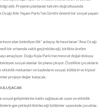
bilgi aldı. Projenin planlanan takvim doğrultusunda
na Ocağı Aile Yaşam Parkı”nın İzmit’e önemli bir sosyal yaşam
rkeze alan belediyecilik” anlayışı ile hazırlanan “Ana Ocağı
enli bir ortamda vakit geçirebileceği, birlikte üretim
rmayı amaçlıyor. Doğu Kışla Parkı'nın mevcut doğal dokusu
tekleyen sosyal alanlar ön plana çıkıyor. Özellikle çocukların
etkinlik mekanları ve kadınların sosyal, kültürel ve kişisel
lümler projeye değer katacak.
 BULUŞACAK
ve sosyal gelişimlerine katkı sağlayacak oyun ve etkinlik
vitelerin gerçekleştirilebileceği bölümler sayesinde çocuklar,