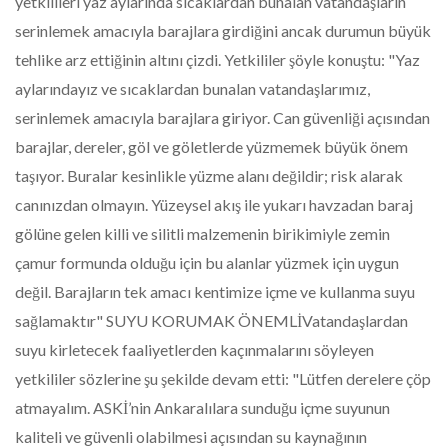
yetkilileri yaz aylarında sıcaklardan bunalan vatandaşların
serinlemek amacıyla barajlara girdiğini ancak durumun büyük
tehlike arz ettiğinin altını çizdi. Yetkililer şöyle konuştu: "Yaz
aylarındayız ve sıcaklardan bunalan vatandaşlarımız,
serinlemek amacıyla barajlara giriyor. Can güvenliği açısından
barajlar, dereler, göl ve göletlerde yüzmemek büyük önem
taşıyor. Buralar kesinlikle yüzme alanı değildir; risk alarak
canınızdan olmayın. Yüzeysel akış ile yukarı havzadan baraj
gölüne gelen killi ve silitli malzemenin birikimiyle zemin
çamur formunda olduğu için bu alanlar yüzmek için uygun
değil. Barajların tek amacı kentimize içme ve kullanma suyu
sağlamaktır" SUYU KORUMAK ÖNEMLİVatandaşlardan
suyu kirletecek faaliyetlerden kaçınmalarını söyleyen
yetkililer sözlerine şu şekilde devam etti: "Lütfen derelere çöp
atmayalım. ASKİ’nin Ankaralılara sunduğu içme suyunun
kaliteli ve güvenli olabilmesi açısından su kaynağının